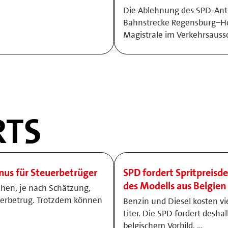
Die Ablehnung des SPD-Antra
Bahnstrecke Regensburg–Ho
Magistrale im Verkehrsauss
TS
onus für Steuerbetrüger
SPD fordert Spritpreisde
des Modells aus Belgien
ehen, je nach Schätzung,
uerbetrug. Trotzdem können
Benzin und Diesel kosten vi
Liter. Die SPD fordert desha
belgischem Vorbild. …