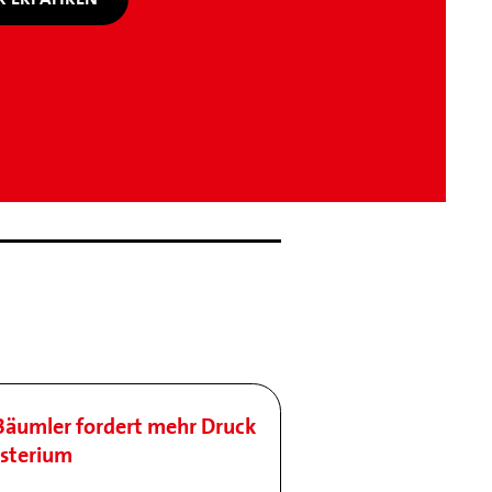
e Bäumler fordert mehr Druck
isterium